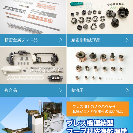
精密金属プレス品
精密樹脂成形品
複合品
整流子