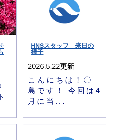
せ
HNSスタッフ 来日の
ら
様子
2026.5.22更新
こんにちは！〇
〇
島です！ 今回は4
ト
月に当...