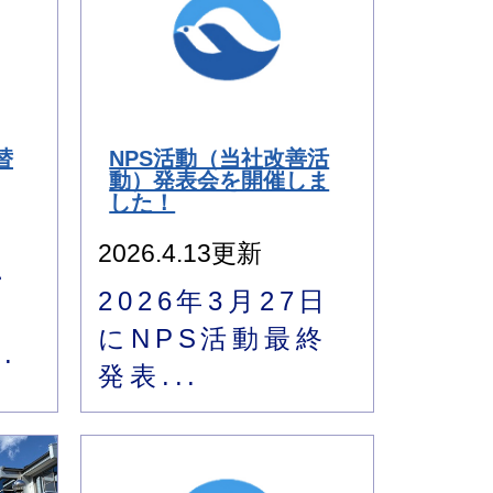
替
NPS活動（当社改善活
動）発表会を開催しま
した！
2026.4.13更新
ー
2026年3月27日
タ
にNPS活動最終
.
発表...