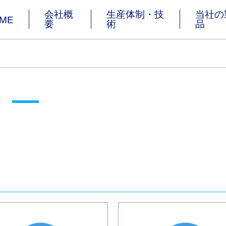
会社概
生産体制・技
当社の
ME
要
術
品
グ