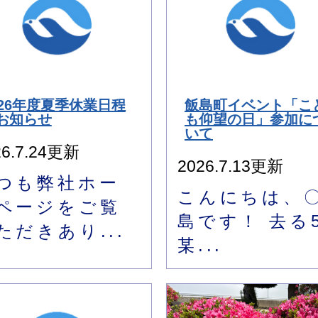
026年度夏季休業日程
飯島町イベント「こ
お知らせ
も仰望の日」参加に
いて
26.7.24更新
2026.7.13更新
つも弊社ホー
こんにちは、
ページをご覧
島です！ 去る
ただきあり...
某...