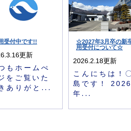
用受付中です!!
☆2027年3月卒の新
用受付について☆
26.3.16更新
2026.2.18更新
つもホームぺ
こんにちは！
ジをご覧いた
島です！ 202
きありがと...
年...