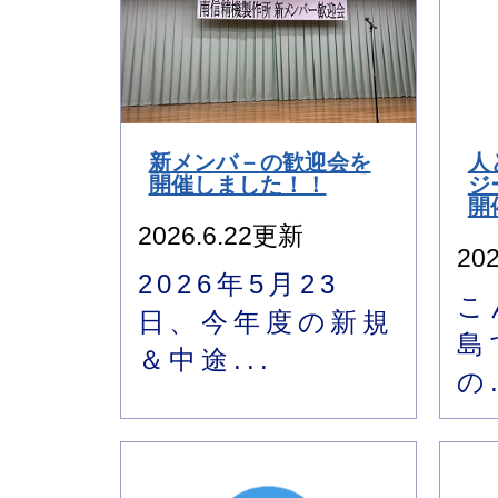
新メンバ－の歓迎会を
人
開催しました！！
ジ
開
2026.6.22更新
20
2026年5月23
こ
日、今年度の新規
島
＆中途...
の.