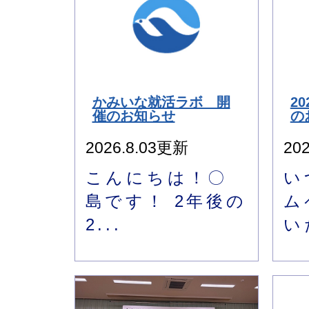
かみいな就活ラボ 開
2
催のお知らせ
の
2026.8.03更新
20
こんにちは！〇
い
島です！ 2年後の
ム
2...
い