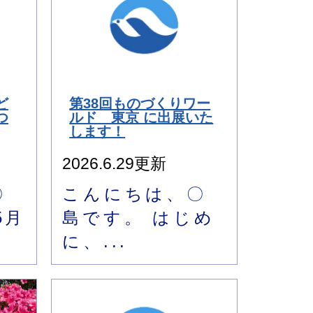
ど
第38回ものづくりワー
つ
ルド 東京 に出展いた
します！
2026.6.29更新
〇
こんにちは、〇
5月
島です。 はじめ
に、...