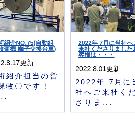
術紹介NO.75(自動組
2022年 7月に当社へ
検査機 端子交換台車)
来社くださりました
客様は・・・
22.8.17更新
2022.8.01更新
術紹介担当の営
2022年 7月に
課牧〇です！
社へご来社く
..
さりま...