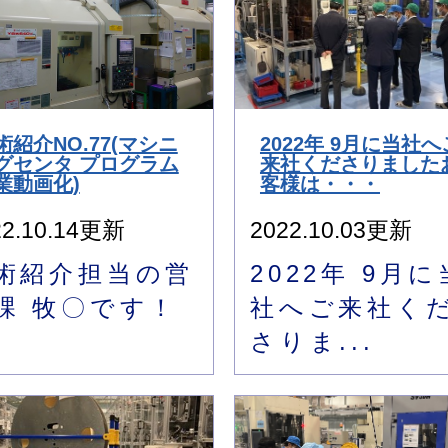
術紹介NO.77(マシニ
2022年 9月に当社へ
グセンタ プログラム
来社くださりました
業動画化)
客様は・・・
22.10.14更新
2022.10.03更新
術紹介担当の営
2022年 9月に
課 牧〇です！
社へご来社く
さりま...