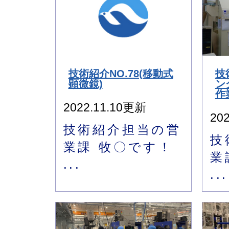
技術紹介NO.78(移動式
技
顕微鏡)
ン
作
2022.11.10更新
20
技術紹介担当の営
技
業課 牧〇です！
業
...
...