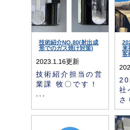
技術紹介NO.80(射出成
2
形でのガス焼け対策)
来
客
2023.1.16更新
20
技術紹介担当の営
2
業課 牧〇です！
社
...
さ