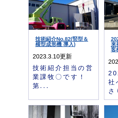
技術紹介No.82(竪型＆
2
横型成形機 導入)
来
客
2023.3.10更新
20
技術紹介担当の営
2
業課牧〇です！
社
第...
さ