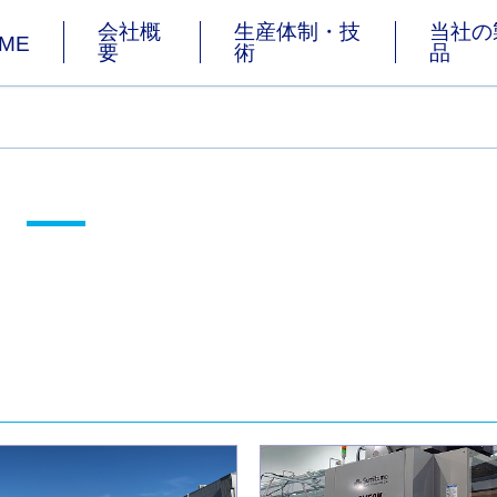
会社概
生産体制・技
当社の
ME
要
術
品
グ