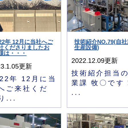
022年 12月に当社へご
技術紹介NO.79(自
社くださりましたお
生産設備)
様は・・・
2022.12.09更新
23.1.05更新
技術紹介担当
022年 12月に当
業課 牧〇です
へご来社くだ
...
り...