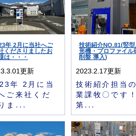
023年 2月に当社へご
技術紹介NO.81(竪
社くださりましたお
形機・プロファイル
様は・・・
削盤 導入)
23.3.01更新
2023.2.17更新
023年 2月に当
技術紹介担当
へご来社くだ
業課牧〇です
りま...
第...