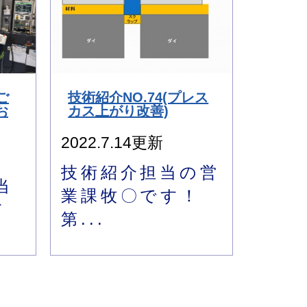
ご
技術紹介NO.74(プレス
お
カス上がり改善)
2022.7.14更新
技術紹介担当の営
当
業課牧〇です！
だ
第...