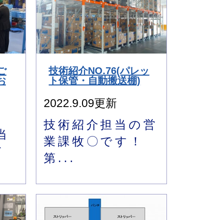
ご
技術紹介NO.76(パレッ
お
ト保管・自動搬送棚)
2022.9.09更新
技術紹介担当の営
当
業課牧〇です！
だ
第...