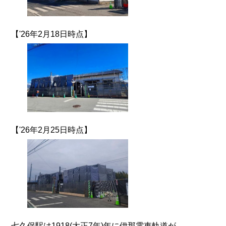
【'26年2月18日時点】
【'26年2月25日時点】
七久保駅は1918(大正7年)年に伊那電車軌道が